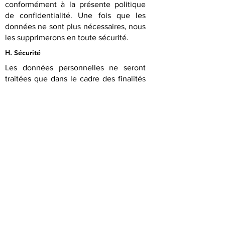
conformément à la présente politique
de confidentialité. Une fois que les
données ne sont plus nécessaires, nous
les supprimerons en toute sécurité.
H. Sécurité
Les données personnelles ne seront
traitées que dans le cadre des finalités
identifiées dans la présente politique,
conformément aux politiques internes
de LOUZANFARDAS et en utilisant des
mesures techniques et
organisationnelles conçues en fonction
des risques associés au traitement
spécifique des données personnelles.
Nous utilisons des mesures de sécurité
appropriées pour assurer la protection
de vos données personnelles et
empêcher l'accès par des personnes
non autorisées. Nous révisons
périodiquement nos politiques et