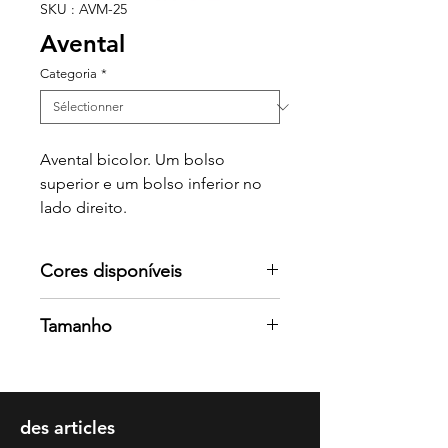
SKU : AVM-25
Avental
Categoria
*
Avental bicolor. Um bolso
superior e um bolso inferior no
lado direito.
Cores disponíveis
Por favor consulte-nos para mais
Tamanho
cores
Tamanho único
des articles