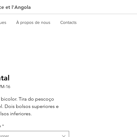
ce et l'Angola
gues
À propos de nous
Contacts
tal
VM-16
 bicolor. Tira do pescoço
el. Dois bolsos superiores e
lsos inferiores.
a
*
onner