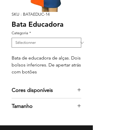
SKU : BATAEDUC-14
Bata Educadora
Categoria
*
Bata de educadora de alças. Dois
bolsos inferiores. De apertar atrás
com botões
Cores disponíveis
Por favor consulte-nos para mais
Tamanho
cores
XS/S/M/L/XL/2XL