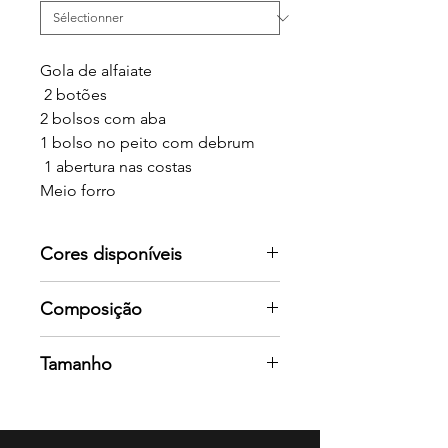
Gola de alfaiate
2 botões
2 bolsos com aba
1 bolso no peito com debrum
1 abertura nas costas
Meio forro
Cores disponíveis
Por favor consulte-nos para mais
Composição
cores
MALHA PIQUÉ 210
Tamanho
67% poliéster - 33% algodão 210
g/m²
36 / 38 / 40 / 42 / 44 / 46
Forro 100% poliéster tafetá 210T