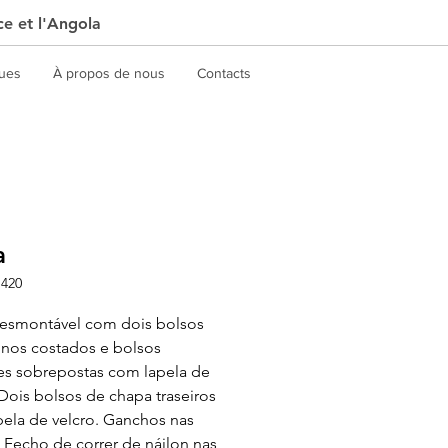
ce et l'Angola
gues
À propos de nous
Contacts
a
1420
desmontável com dois bolsos
 nos costados e bolsos
res sobrepostas com lapela de
 Dois bolsos de chapa traseiros
ela de velcro. Ganchos nas
. Fecho de correr de náilon nas