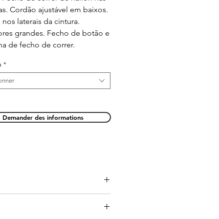
as. Cordão ajustável em baixos.
 nos laterais da cintura.
ores grandes. Fecho de botão e
ha de fecho de correr.
a
*
onner
Demander des informations