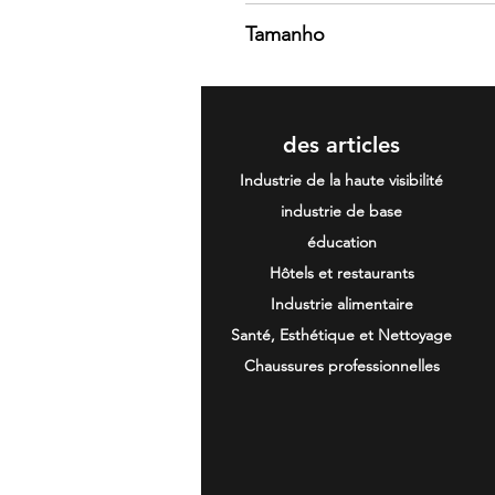
65% Poliéster 35% Algodão
Tamanho
Gramagem 200
38, 40, 42, 44, 46, 48, 50, 52, 54, 5
des articles
Industrie de la haute visibilité
industrie de base
éducation
Hôtels et restaurants
Industrie alimentaire
Santé, Esthétique et Nettoyage
Chaussures professionnelles