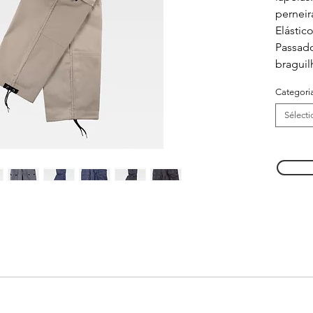
perneir
Elástico
Passad
braguil
Categori
Sélecti
s cores