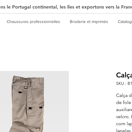
s le Portugal continental, les îles et exportons vers la Fran
Chaussures professionnelles
Broderie et imprimés
Catalo
Calç
SKU : B
Calça 
de fole
auxilia
velcro.
com lap
lapelas