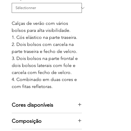
Calças de verão com vários
bolsos para alta visibilidade.
1. Cós elástico na parte traseira.
2. Dois bolsos com carcela na
parte traseira e fecho de velcro.
3. Dois bolsos na parte frontal e
dois bolsos laterais com fole e
carcela com fecho de velcro.
4. Combinado em duas cores e
com fitas refletoras.
Certificação CE em
conformidade com as normas:
Cores disponíveis
EN ISO 13688: 2013 e UNE-EN ISO
20471: 2013.
Por favor consulte-nos para mais
Composição
Classe I. Alta visibilidade.
cores