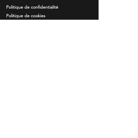
Politique de confidentialité
Politique de cookies
Resolution de
des disputes
Information
Questions courantes
Guide des tailles
Catalogues
Broderie et imprimés
Contacts