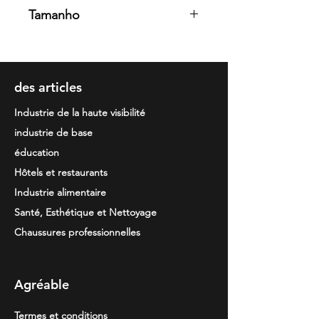
80 % poliéster / 20% algodão,
Tamanho
sarja de 200 g/m2.
38 · 40 · 42 · 44 · 46 · 48 · 50 · 52 · 54
· 56 · 58 · 60
des articles
Industrie de la haute visibilité
industrie de base
éducation
Hôtels et restaurants
Industrie alimentaire
Santé, Esthétique et Nettoyage
Chaussures professionnelles
Agréable
Termes et conditions