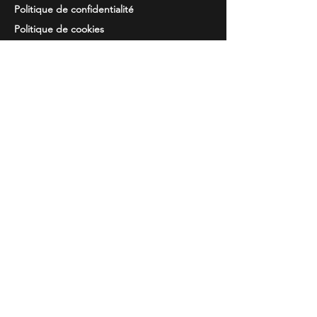
Politique de confidentialité
Politique de cookies
Resolution de
des disputes
Information
Questions courantes
Guide des tailles
Catalogues
Broderie et imprimés
Contacts