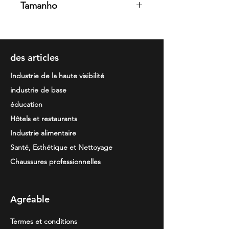
Tamanho
40% poliéster, pelúcia não
cardada, 280 g/m2.
1/2 · 3/4 · 5/6 · 7/8 · 9/10 · 11/12 S ·
M · L · XL · 2XL
des articles
Industrie de la haute visibilité
industrie de base
éducation
Hôtels et restaurants
Industrie alimentaire
Santé, Esthétique et Nettoyage
Chaussures professionnelles
Agréable
Termes et conditions