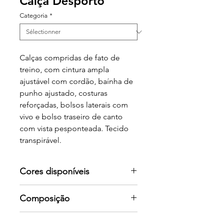
Calça Desporto
Categoria
*
Calças compridas de fato de
treino, com cintura ampla
ajustável com cordão, baínha de
punho ajustado, costuras
reforçadas, bolsos laterais com
vivo e bolso traseiro de canto
com vista pesponteada. Tecido
transpirável.
Cores disponíveis
Por favor consulte-nos para mais
Composição
cores
Duo concept. 60% algodão /