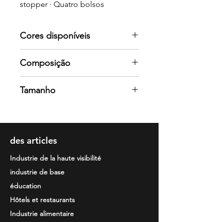
stopper · Quatro bolsos
Cores disponíveis
Por favor consulte-nos para mais
Composição
cores
Exterior. 100% poliéster com
Tamanho
recobrimento de PU / 180 gr/m2
Forro. 100% poliéster / 60 gr/m2
S / M / L / XL / 2XL / 3XL
Enchimento. 100% poliéster / 160
gr/m2
des articles
Industrie de la haute visibilité
industrie de base
éducation
Hôtels et restaurants
Industrie alimentaire