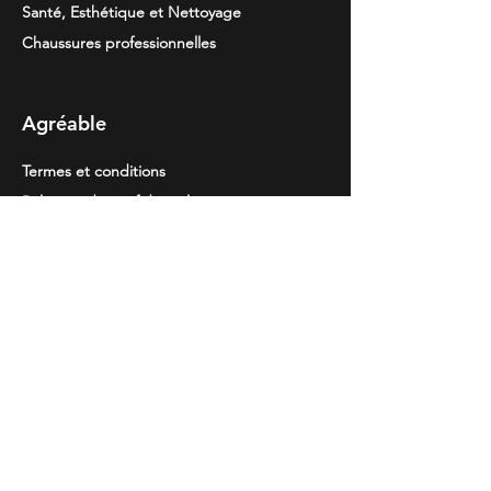
Santé, Esthétique et Nettoyage
Chaussures professionnelles
Agréable
Termes et conditions
Politique de confidentialité
Politique de cookies
Resolution de
des disputes
Information