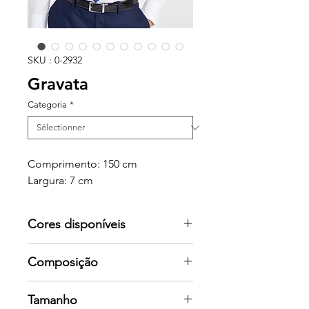
SKU : 0-2932
Gravata
Categoria
*
Comprimento: 150 cm
Largura: 7 cm
Cores disponíveis
Por favor consulte-nos para mais
Composição
cores
CETIM
Tamanho
100% poliéster 150 g/m²