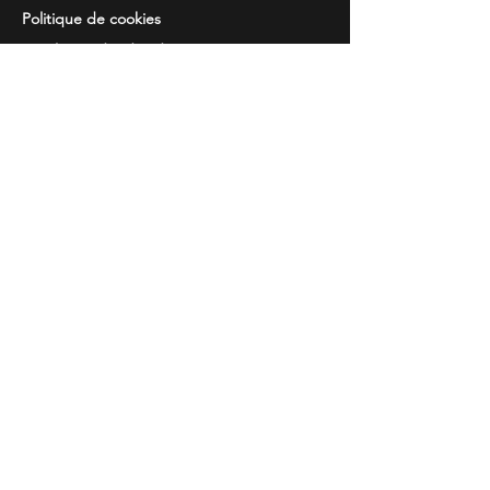
Politique de cookies
Resolution de
des disputes
Information
Questions courantes
Guide des tailles
Catalogues
Broderie et imprimés
Contacts
Temps