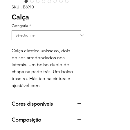
SKU : B6910
Calça
Categoria
*
Calça elástica unissexo, dois
bolsos arredondados nos
laterais. Um bolso duplo de
chapa na parte trás. Um bolso
traseiro. Elástico na cintura e
ajustável com
Cores disponíveis
Por favor consulte-nos para mais
Composição
cores