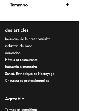
93% Poliéster 7% Elastano.
Tamanho
170grm
S/ M/ L/ XL/ 2XL/ 3XL
des articles
Industrie de la haute visibilité
industrie de base
éducation
Hôtels et restaurants
Industrie alimentaire
Santé, Esthétique et Nettoyage
Chaussures professionnelles
Agréable
Termes et conditions