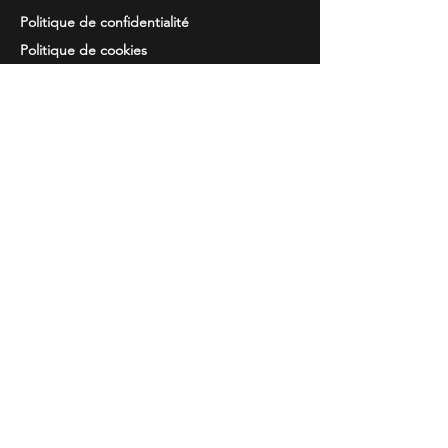
Politique de confidentialité
Politique de cookies
Resolution de
des disputes
Information
Questions courantes
Guide des tailles
Catalogues
Broderie et imprimés
Contacts