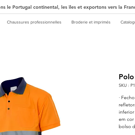
s le Portugal continental, les îles et exportons vers la Fran
Chaussures professionnelles
Broderie et imprimés
Catalo
Polo
SKU : P
· Fecho
refleto
inferio
em cor 
bolso 