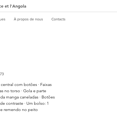
ce et l'Angola
gues
À propos de nous
Contacts
173
 central com botões · Faixas
ras no torso · Gola e parte
r da manga caneladas · Botões
de contraste · Um bolso: 1
de remendo no peito