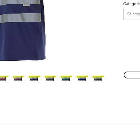
Categori
Sélecti
s cores