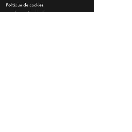
Politique de cookies
Resolution de
des disputes
Information
Questions courantes
Guide des tailles
Catalogues
Broderie et imprimés
Contacts
Temps