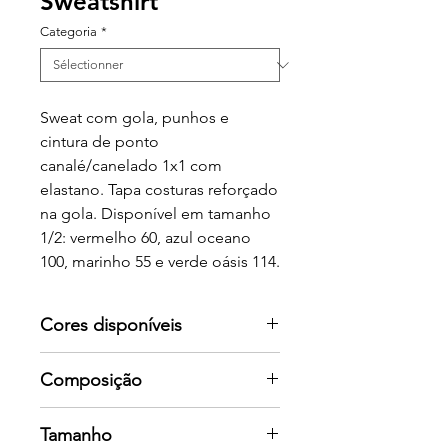
Sweatshirt
Categoria
*
Sweat com gola, punhos e
cintura de ponto
canalé/canelado 1x1 com
elastano. Tapa costuras reforçado
na gola. Disponível em tamanho
1/2: vermelho 60, azul oceano
100, marinho 55 e verde oásis 114.
Cores disponíveis
Por favor consulte-nos para mais
Composição
cores
50% algodão / 50% poliéster,
Tamanho
pelúcia cardada, 280 g/m2.