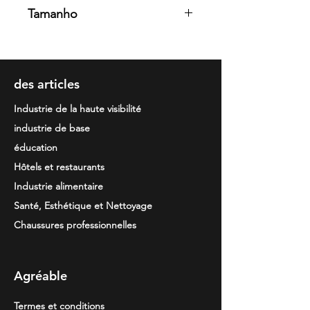
65% Poliéster 35% Algodão.
Tamanho
160grm
S/ M/ L/ XL/ XXL
des articles
Industrie de la haute visibilité
industrie de base
éducation
Hôtels et restaurants
Industrie alimentaire
Santé, Esthétique et Nettoyage
Chaussures professionnelles
Agréable
Termes et conditions