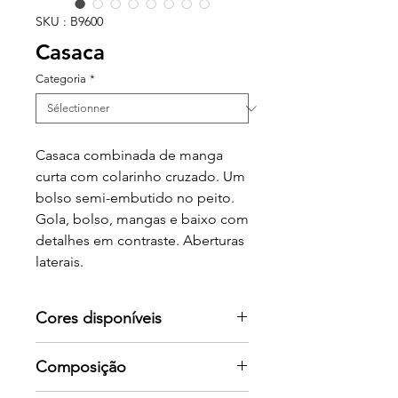
SKU : B9600
Casaca
Categoria
*
Casaca combinada de manga
curta com colarinho cruzado. Um
bolso semi-embutido no peito.
Gola, bolso, mangas e baixo com
detalhes em contraste. Aberturas
laterais.
Cores disponíveis
Por favor consulte-nos para mais
Composição
cores