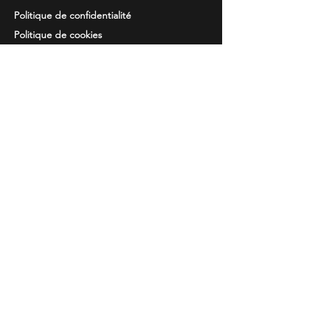
Politique de confidentialité
Politique de cookies
Resolution de
des disputes
Information
Questions courantes
Guide des tailles
Catalogues
Broderie et imprimés
Contacts