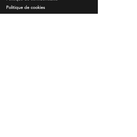
Politique de cookies
Resolution de
des disputes
Information
Questions courantes
Guide des tailles
Catalogues
Broderie et imprimés
Contacts
Temps