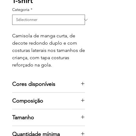
T-shirt
Categoria
*
Camisola de manga curta, de
decote redondo duplo e com
costuras laterais nos tamanhos de
criança, com tapa costuras
reforçado na gola.
Cores disponíveis
Por favor consulte-nos para mais
Composição
cores
100% algodão, ponto liso, 155
Tamanho
g/m2
1/2 · 3/4 · 5/6 · 7/8 · 9/10 · 11/12 S ·
Quantidade mínima