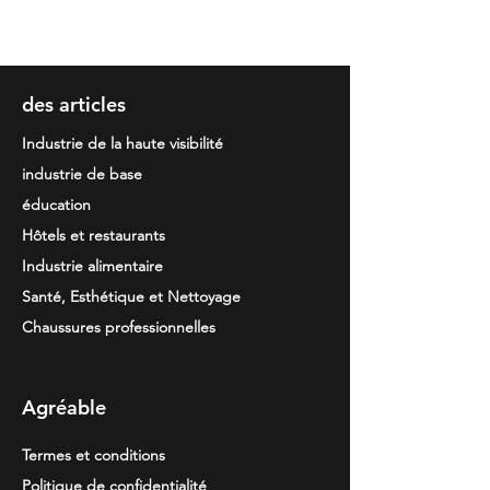
M · L · XL · 2XL · 3XL
5 unidades
des articles
Industrie de la haute visibilité
industrie de base
éducation
Hôtels et restaurants
Industrie alimentaire
Santé, Esthétique et Nettoyage
Chaussures professionnelles
Agréable
Termes et conditions
Politique de confidentialité