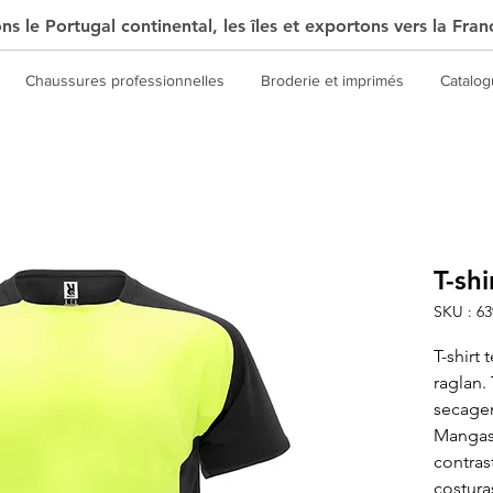
s le Portugal continental, les îles et exportons vers la Fran
Chaussures professionnelles
Broderie et imprimés
Catalo
T-shi
SKU : 63
T-shirt
raglan.
secage
Mangas 
contras
costur