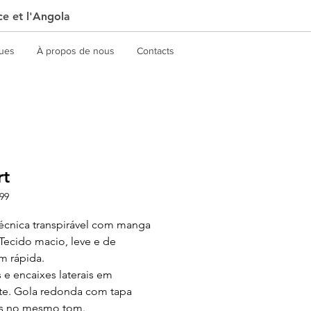
ce et l'Angola
gues
À propos de nous
Contacts
rt
99
 técnica transpirável com manga
 Tecido macio, leve e de
m rápida.
e encaixes laterais em
te. Gola redonda com tapa
as no mesmo tom.