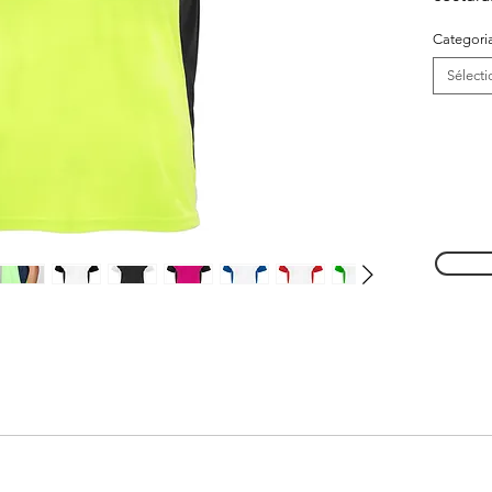
Categori
Sélecti
s cores