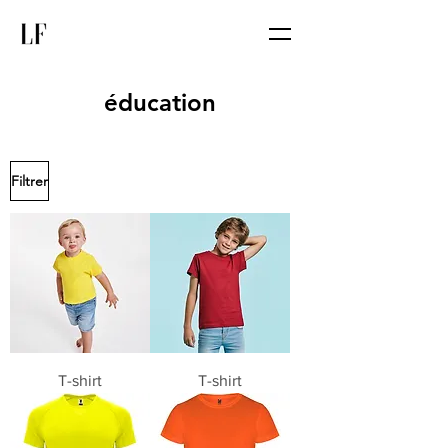
éducation
Filtrer
T-shirt
T-shirt