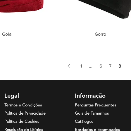
Gola
Gorro
1
...
6
7
8
Legal
Informação
Termos e Condições
Perguntas Frequentes
Política de Privacidade
Guia de Tamanhos
Política de Cookies
Catálogos
Resolução de
Litígios
Bordados e Estampados