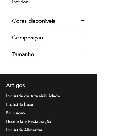
interior
Corte cintado
Cores disponíveis
Por favor consulte-nos para mais
Composição
cores
49% algodão - 49% acrílico - 2%
Tamanho
poliamida- 300 g/pc
S / M / L / XL / 2XL
Artigos
Indústria de Alta visibilidade
Indústria base
Educação
Hotelaria e Restauração
Indústria Alimentar