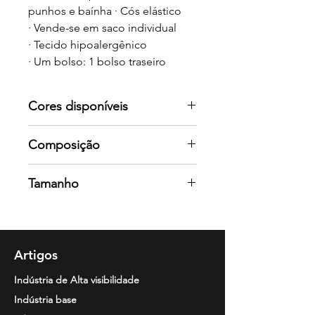
punhos e baínha · Cós elástico
· Vende-se em saco individual
· Tecido hipoalergênico
· Um bolso: 1 bolso traseiro
Cores disponíveis
Por favor consulte-nos para mais
Composição
cores
Polietileno - Polipropileno / 60
Tamanho
gr/m
2
M / L / XL / 2XL
Artigos
Indústria de Alta visibilidade
Indústria base