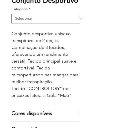
Conjunto Desportivo
Categoria
*
Conjunto desportivo unisexo
transpirável de 2 peças.
Combinação de 3 tecidos,
oferecendo um rendimento
versátil. Tecido principal suave e
confortável. Tecido
microperfurado nas mangas para
melhor transpiração.
Tecido “CONTROL DRY” nos
encaixes laterais. Gola “Mao”
com botão de pressão. Calções
com pormenores a contrastar e a
Cores disponíveis
parte interior da perna em tecido
“CONTROL DRY”. Cintura
Por favor consulte-nos para mais