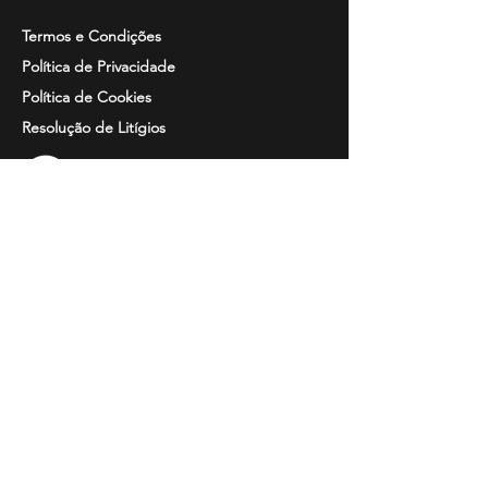
Termos e Condições
Política de Privacidade
Política de Cookies
Resolução de
Litígios
Informação
Perguntas Frequentes
Guia de Tamanhos
Catálogos
Bordados e Estampados
Contactos