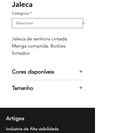
Jaleca
Categoria
*
Jaleca de senhora cintada.
Manga comprida. Botões
forrados
Cores disponíveis
Por favor consulte-nos para mais
Tamanho
cores
XS / S / M / L / XL / 2XL / 3XL
Artigos
Indústria de Alta visibilidade