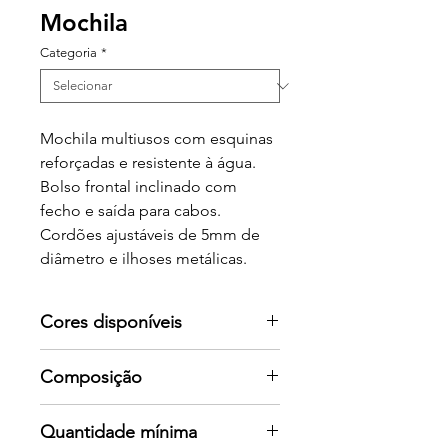
Mochila
Categoria
*
Mochila multiusos com esquinas
reforçadas e resistente à água.
Bolso frontal inclinado com
fecho e saída para cabos.
Cordões ajustáveis de 5mm de
diâmetro e ilhoses metálicas.
Cores disponíveis
Por favor consulte-nos para mais
Composição
cores
100% poliéster, 210 D, 60 g/m².
Quantidade mínima