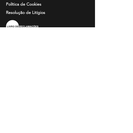
Política de Cookies
Resolução de
Litígios
Informação
Perguntas Frequentes
Guia de Tamanhos
Catálogos
Bordados e Estampados
Contactos
Horário