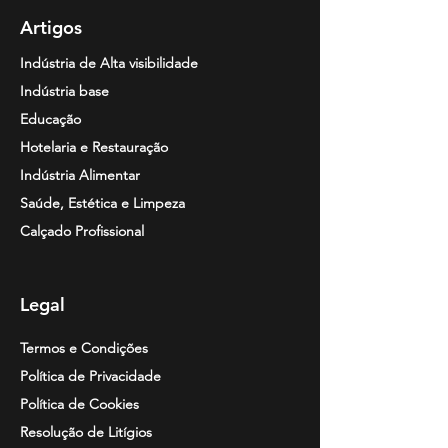
montadas e de segurança para
Artigos
reforçar o união da sola com a
Indústria de Alta visibilidade
parte superior do sapato.
Indústria base
Normativa: Certificado CE,
Educação
padrão EN-ISO-20347. EU
425/2016.
Hotelaria e Restauração
Nível de proteção O1 + FO +
Indústria Alimentar
SRA. ANTIbacterial ISO 16187.
Saúde, Estética e Limpeza
Calçado dissipativo eletrostático
Calçado Profissional
Classe Ambiental 3 (Norma UNE-
EN 61340-4-3: 2005).
O1 = fechado de volta,
Legal
antiestático, absorção de energia
no calcanhar, sola com saliências.
Termos e Condições
FO = resistência aos
Política de Privacidade
hidrocarbonetos da sola.
Política de Cookies
SRA = antiderrapante na telha e
água com detergente
Resolução de
Litígios