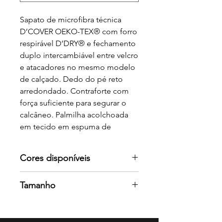
Sapato de microfibra técnica
D’COVER OEKO-TEX® com forro
respirável D’DRY® e fechamento
duplo intercambiável entre velcro
e atacadores no mesmo modelo
de calçado. Dedo do pé reto
arredondado. Contraforte com
força suficiente para segurar o
calcâneo. Palmilha acolchoada
em tecido em espuma de
poliuretano com tratamento
antibacteriano e carvão ativado.
Cores disponíveis
Sola de poliuretano bicolor,
antiderrapante com alto
Por favor consulte-nos para mais
Tamanho
coeficiente de seco e humido,
cores
com Saliências nervuradas na
34-48
sola para facilitar a evacuação de
líquidos. Fabricado por costuras