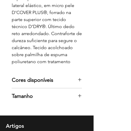
lateral elástico, em micro pele
D’COVER PLUS®, forrado na
parte superior com tecido
técnico D’DRY®. Último dedo
reto arredondado. Contraforte de
dureza suficiente para segure o
calcâneo. Tecido acolchoado
sobre palmilha de espuma
poliuretano com tratamento
antibacteriano e carvão ativado.
Único de poliuretano
Cores disponíveis
antiderrapante.
Normativa: Certificado CE,
Por favor consulte-nos para mais
Tamanho
padrão EN-ISO-20347. Nível de
cores
proteção SRA + 01 + FO.
35-42
SRA = antiderrapante sobre
ladrilho e água com detergente
como lubrificante. O1 = parte
Artigos