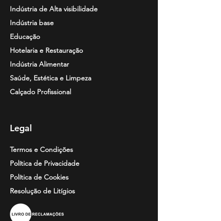
traseira fechada, antiestática,
Indústria de Alta visibilidade
absorção de energia no
Indústria base
calcanhar, sola elevada.
Educação
FO = resistência aos
hidrocarbonetos da sola.
Hotelaria e Restauração
Indústria Alimentar
Saúde, Estética e Limpeza
Calçado Profissional
Legal
Termos e Condições
Política de Privacidade
Política de Cookies
Resolução de
Litígios