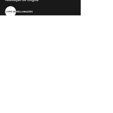
Informação
Perguntas Frequentes
Guia de Tamanhos
Catálogos
Bordados e Estampados
Contactos
Horário
Segunda - Sexta - 8h30 - 17h30
Contactos: