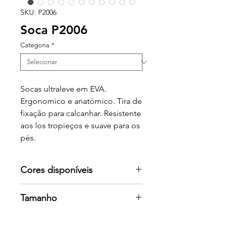
SKU: P2006
Soca P2006
Categoria
*
Socas ultraleve em EVA.
Ergonomico e anatómico. Tira de
fixação para calcanhar. Resistente
aos los tropieços e suave para os
pés.
Cores disponíveis
Por favor consulte-nos para mais
Tamanho
cores
36/37, 38/39, 40/41, 42/43, 44/45