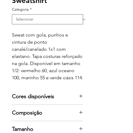
Sweatshirt
Categoria
*
Sweat com gola, punhos e
cintura de ponto
canalé/canelado 1x1 com
elastano. Tapa costuras reforçado
na gola. Disponível em tamanho
1/2: vermelho 60, azul oceano
100, marinho 55 e verde oásis 114.
Cores disponíveis
Por favor consulte-nos para mais
Composição
cores
50% algodão / 50% poliéster,
Tamanho
pelúcia cardada, 280 g/m2.