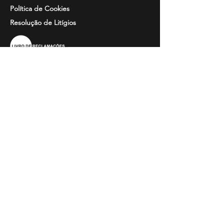
Política de Cookies
Resolução de
Litígios
Informação
Perguntas Frequentes
Guia de Tamanhos
Catálogos
Bordados e Estampados
Contactos
Horário