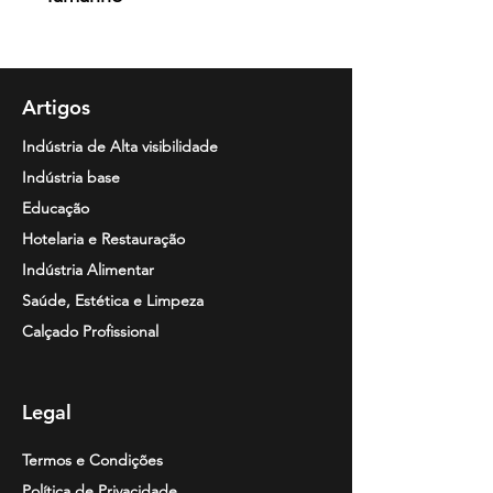
160grm
S/ M/ L/ XL/ XXL
Artigos
Indústria de Alta visibilidade
Indústria base
Educação
Hotelaria e Restauração
Indústria Alimentar
Saúde, Estética e Limpeza
Calçado Profissional
Legal
Termos e Condições
Política de Privacidade