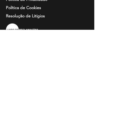
Política de Cookies
Resolução de
Litígios
Informação
Perguntas Frequentes
Guia de Tamanhos
Catálogos
Bordados e Estampados
Contactos
Horário