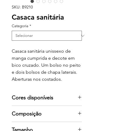
SKU: B9210
Casaca sanitária
Categoria
*
Casaca sanitária unissexo de
manga cumprida e decote em
bico cruzado. Um bolso no peito
e dois bolsos de chapa laterais.
Aberturas nos costados.
Cores disponíveis
Por favor consulte-nos para mais
Composição
cores
65% Poliéster 35% Algodão.
Tamanho