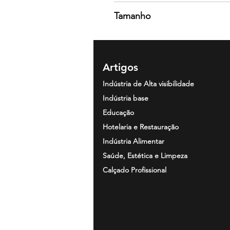
Cor cinza vigoré 58:
Tamanho
85% algodão / 15% viscosa. Cri
S · M · L · XL · 2XL · 3XL · 4XL · 5
Artigos
Indústria de Alta visibilidade
Indústria base
Educação
Hotelaria e Restauração
Indústria Alimentar
Saúde, Estética e Limpeza
Calçado Profissional