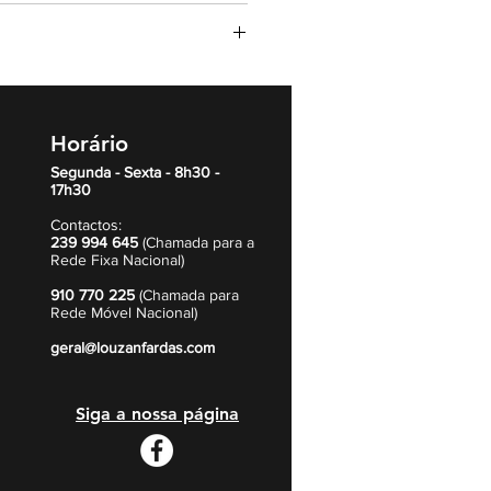
 180 g/m2.
Horário
Segunda - Sexta - 8h30 -
17h30
Contactos:
239 994 645
(Chamada para a
Rede Fixa Nacional)
910 770 225
(Chamada para
Rede Móvel Nacional)
geral@louzanfardas.com
Siga a nossa página