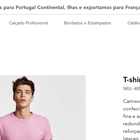
 para Portugal Continental, Ilhas e exportamos para Franç
Calçado Profissional
Bordados e Estampados
Catál
T-shi
SKU: 65
Camisol
confec
fina e
redonda
reforça
laterais.