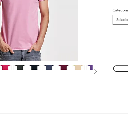
Categori
Seleci
s cores