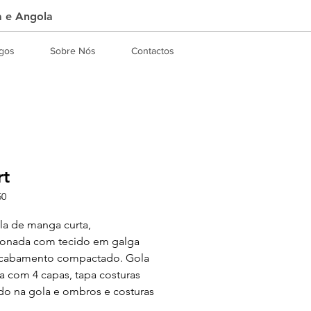
a e Angola
ogos
Sobre Nós
Contactos
rt
50
a de manga curta,
ionada com tecido em galga
 acabamento compactado. Gola
 com 4 capas, tapa costuras
do na gola e ombros e costuras